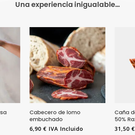
Una experiencia inigualable…
Este
producto
nes
Añadir Al Carrito
osa
Cabecero de lomo
Caña d
tiene
embuchado
50% Raz
múltiples
6,90
€
IVA Incluido
31,50
variantes.