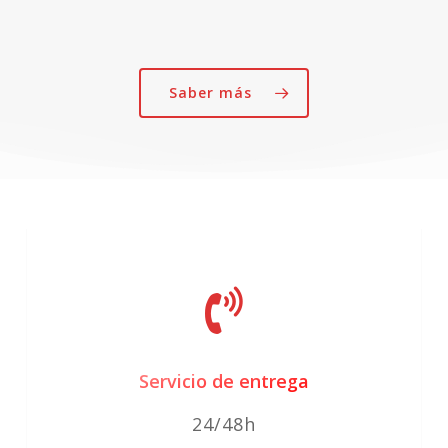
Las
opciones
se
Saber más
pueden
elegir
en
la
página
de
producto
Servicio de entrega
24/48h