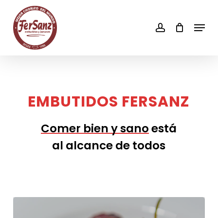
Skip
to
account
Men
main
content
EMBUTIDOS
FERSANZ
Comer bien y sano
está
al alcance de todos