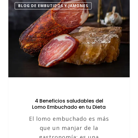
4
BLOG DE EMBUTIDOS Y JAMONES
Beneficios
saludables
del
Lomo
Embuchado
en
tu
Dieta
4 Beneficios saludables del
Lomo Embuchado en tu Dieta
El lomo embuchado es más
que un manjar de la
gastronomía; es una