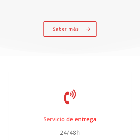
Las
opciones
se
Saber más
pueden
elegir
en
la
página
de
producto
Servicio de entrega
24/48h