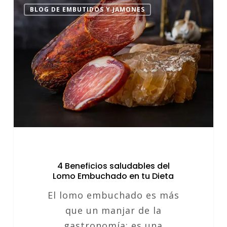
4
BLOG DE EMBUTIDOS Y JAMONES
Beneficios
saludables
del
Lomo
Embuchado
en
tu
Dieta
4 Beneficios saludables del
Lomo Embuchado en tu Dieta
El lomo embuchado es más
que un manjar de la
gastronomía; es una