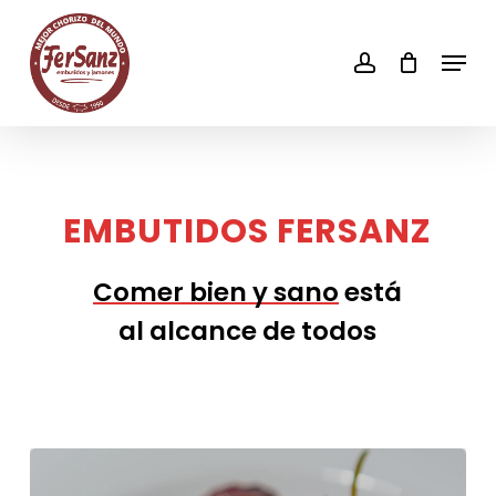
Skip
to
account
Men
main
content
EMBUTIDOS
FERSANZ
Comer bien y sano
está
al alcance de todos