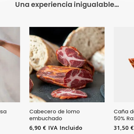
Una experiencia inigualable…
Este
producto
nes
Añadir Al Carrito
osa
Cabecero de lomo
Caña d
tiene
embuchado
50% Raz
múltiples
6,90
€
IVA Incluido
31,50
variantes.