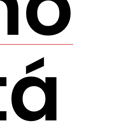
no
tá