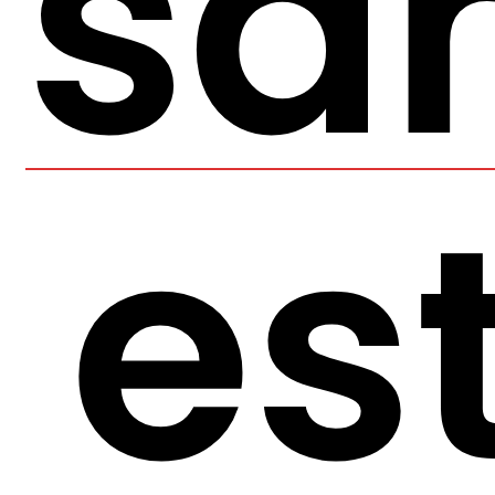
sa
es