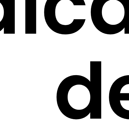
alc
d