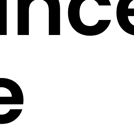
anc
e