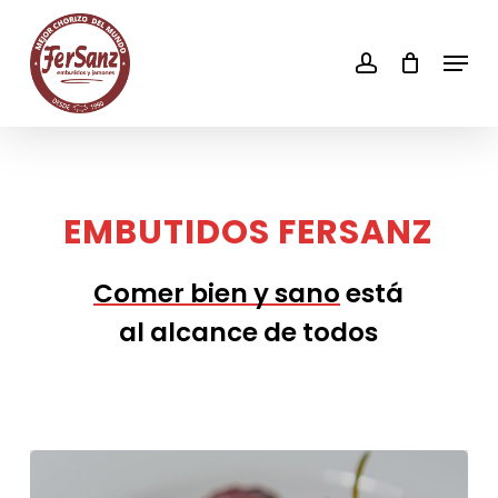
Skip
to
account
Men
main
content
EMBUTIDOS
FERSANZ
Comer bien y sano
está
al alcance de todos