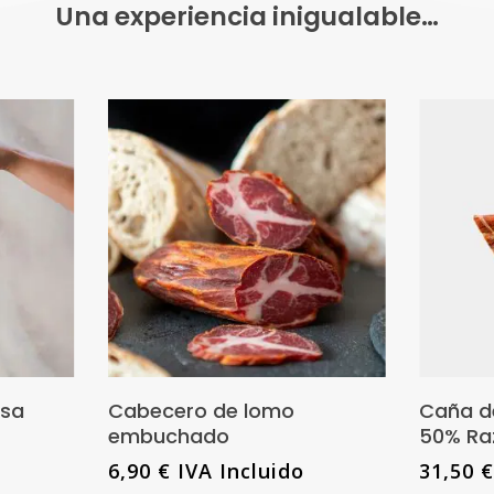
Una experiencia inigualable…
Este
producto
nes
Añadir Al Carrito
osa
Cabecero de lomo
Caña d
tiene
embuchado
50% Raz
múltiples
6,90
€
IVA Incluido
31,50
variantes.