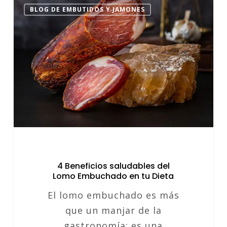
4
BLOG DE EMBUTIDOS Y JAMONES
Beneficios
saludables
del
Lomo
Embuchado
en
tu
Dieta
4 Beneficios saludables del
Lomo Embuchado en tu Dieta
El lomo embuchado es más
que un manjar de la
gastronomía; es una