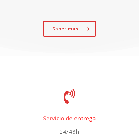
Las
opciones
se
Saber más
pueden
elegir
en
la
página
de
producto
Servicio de entrega
24/48h