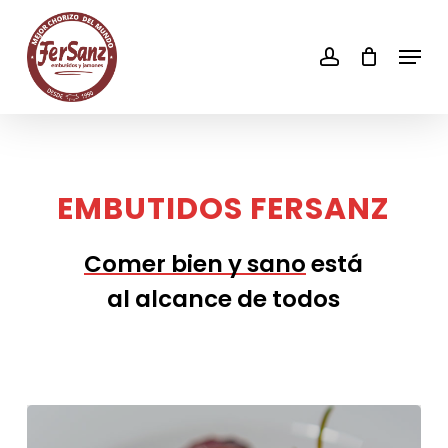
Skip
to
account
Men
main
content
EMBUTIDOS
FERSANZ
Comer bien y sano
está
al alcance de todos