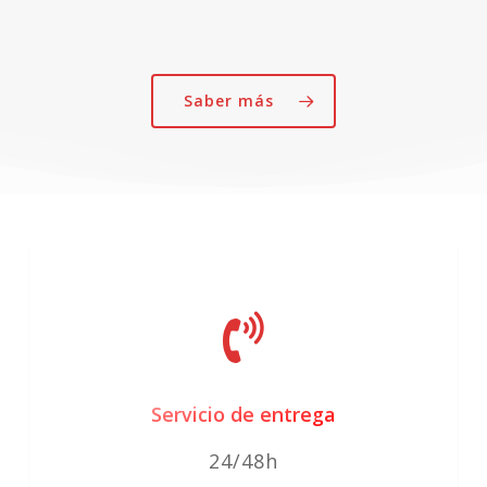
Las
opciones
se
Saber más
pueden
elegir
en
la
página
de
producto
Servicio de entrega
24/48h