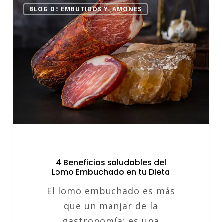
4
BLOG DE EMBUTIDOS Y JAMONES
Beneficios
saludables
del
Lomo
Embuchado
en
tu
Dieta
4 Beneficios saludables del
Lomo Embuchado en tu Dieta
El lomo embuchado es más
que un manjar de la
gastronomía; es una