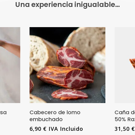
Una experiencia inigualable…
Este
producto
nes
Añadir Al Carrito
osa
Cabecero de lomo
Caña d
tiene
embuchado
50% Raz
múltiples
6,90
€
IVA Incluido
31,50
variantes.