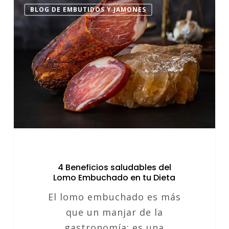
4
BLOG DE EMBUTIDOS Y JAMONES
Beneficios
saludables
del
Lomo
Embuchado
en
tu
Dieta
4 Beneficios saludables del
Lomo Embuchado en tu Dieta
El lomo embuchado es más
que un manjar de la
gastronomía; es una