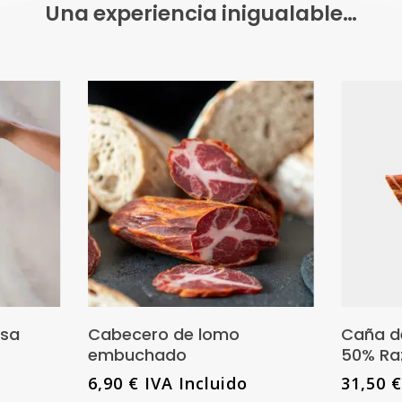
Una experiencia inigualable…
Este
producto
nes
Añadir Al Carrito
osa
Cabecero de lomo
Caña d
tiene
embuchado
50% Raz
múltiples
6,90
€
IVA Incluido
31,50
variantes.