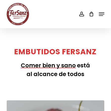
Skip
to
account
Men
main
content
EMBUTIDOS
FERSANZ
Comer bien y sano
está
al alcance de todos