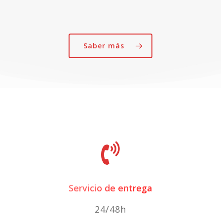
Las
opciones
se
Saber más
pueden
elegir
en
la
página
de
producto
Servicio de entrega
24/48h