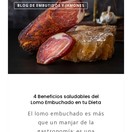
4
BLOG DE EMBUTIDOS Y JAMONES
Beneficios
saludables
del
Lomo
Embuchado
en
tu
Dieta
4 Beneficios saludables del
Lomo Embuchado en tu Dieta
El lomo embuchado es más
que un manjar de la
gastronomía; es una