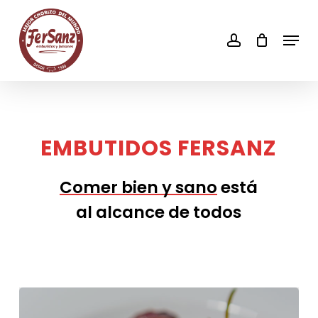
Skip
to
account
Men
main
content
EMBUTIDOS
FERSANZ
Comer bien y sano
está
al alcance de todos