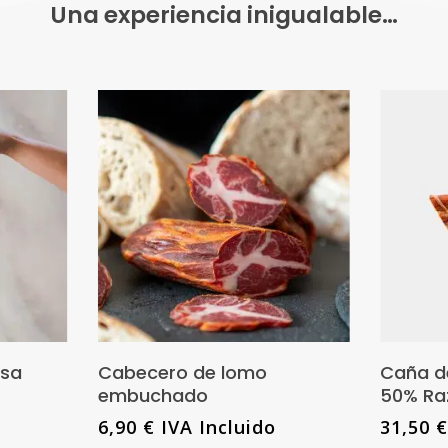
Una experiencia inigualable…
Este
producto
nes
Añadir Al Carrito
osa
Cabecero de lomo
Caña d
tiene
embuchado
50% Raz
múltiples
6,90
€
IVA Incluido
31,50
variantes.