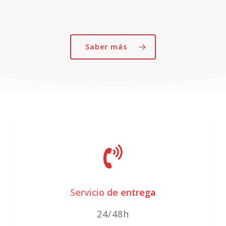
Las
opciones
se
Saber más
pueden
elegir
en
la
página
de
producto
Servicio de entrega
24/48h