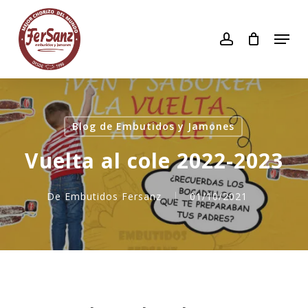
Skip
to
account
Men
main
content
Blog de Embutidos y Jamones
Vuelta al cole 2022-2023
De
Embutidos Fersanz
01/10/2021