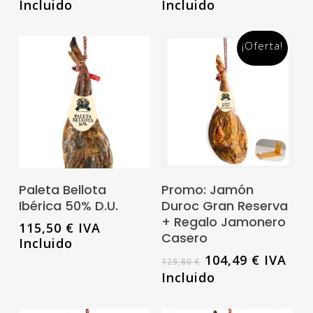
Incluido
Incluido
¡Oferta!
Leer Más
Leer Más
Paleta Bellota
Promo: Jamón
Ibérica 50% D.U.
Duroc Gran Reserva
+ Regalo Jamonero
115,50
€
IVA
Casero
Incluido
El
El
104,49
€
IVA
129,80
€
precio
precio
Incluido
original
actual
era:
es: