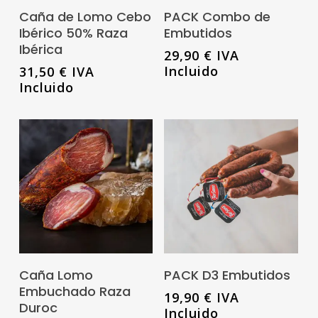
Leer Más
Añadir Al Carrito
Caña de Lomo Cebo
PACK Combo de
Ibérico 50% Raza
Embutidos
Ibérica
29,90
€
IVA
Incluido
31,50
€
IVA
Incluido
Este
producto
tiene
Añadir Al Carrito
Seleccionar
Caña Lomo
PACK D3 Embutidos
múltiples
Opciones
Embuchado Raza
19,90
€
IVA
variantes.
Duroc
Incluido