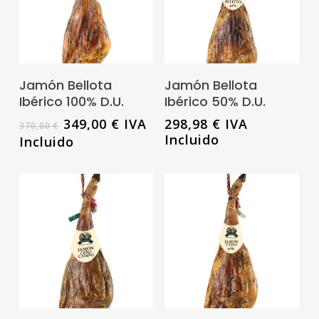
Leer Más
Leer Más
Jamón Bellota
Jamón Bellota
Ibérico 100% D.U.
Ibérico 50% D.U.
El
El
349,00
€
IVA
298,98
€
IVA
370,00
€
precio
precio
Incluido
Incluido
original
actual
era:
es:
370,00 €.
349,00 €.