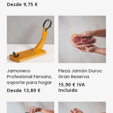
Las
Desde
9,75
€
opciones
se
pueden
elegir
en
la
Este
página
producto
de
tiene
Añadir Al Carrito
Seleccionar
producto
Jamonero
Pieza Jamón Duroc
múltiples
Opciones
Profesional Fersanz,
Gran Reserva
variantes.
soporte para hogar
15,90
€
IVA
Las
Incluido
Desde
13,89
€
opciones
se
pueden