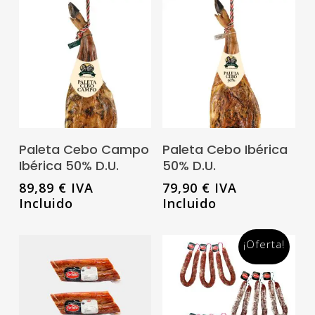
129,80 €.
104,49 €
Leer Más
Leer Más
Paleta Cebo Campo
Paleta Cebo Ibérica
Ibérica 50% D.U.
50% D.U.
89,89
€
IVA
79,90
€
IVA
Incluido
Incluido
¡Oferta!