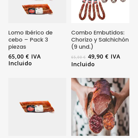
Leer Más
Añadir Al Carrito
Lomo Ibérico de
Combo Embutidos:
cebo – Pack 3
Chorizo y Salchichón
piezas
(9 und.)
El
El
65,00
€
IVA
49,90
€
IVA
65,00
€
precio
precio
Incluido
Incluido
original
actual
era:
es:
65,00 €.
49,90 €.