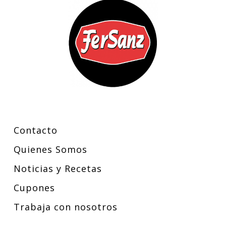
en
la
página
de
producto
Contacto
Quienes Somos
Noticias y Recetas
Cupones
Trabaja con nosotros