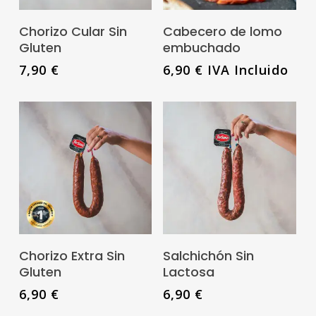
página
pá
tiene
de
de
Añadir Al Carrito
Seleccionar
Chorizo Cular Sin
Cabecero de lomo
múltiples
Opciones
producto
pr
Gluten
embuchado
variantes.
7,90
€
6,90
€
IVA Incluido
Las
opciones
se
pueden
elegir
en
Este
Es
la
producto
pr
página
tiene
tie
de
Seleccionar
Seleccionar
Chorizo Extra Sin
Salchichón Sin
múltiples
mú
Opciones
Opciones
producto
Gluten
Lactosa
variantes.
var
6,90
€
6,90
€
Las
La