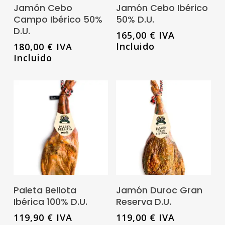
Leer Más
Leer Más
Jamón Cebo
Jamón Cebo Ibérico
Campo Ibérico 50%
50% D.U.
D.U.
165,00
€
IVA
Incluido
180,00
€
IVA
Incluido
Leer Más
Leer Más
Paleta Bellota
Jamón Duroc Gran
Ibérica 100% D.U.
Reserva D.U.
119,90
€
IVA
119,00
€
IVA